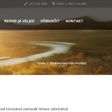
+372 622 2200
PIRNI 1, 10614 TALLINN
REHVID JA VELJED
VÕIDUSÕIT
KONTAKT
Home
Eksklusiivautode Hooldus
ksid teostatud vastavalt tehase sätestatud