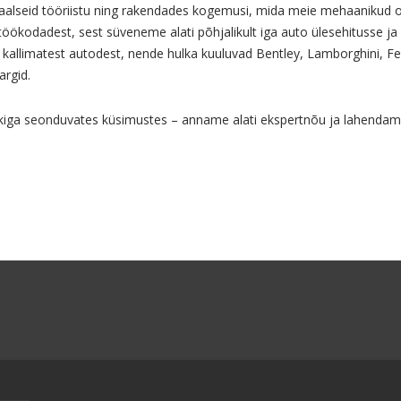
ionaalseid tööriistu ning rakendades kogemusi, mida meie mehaanikud
töökodadest, sest süveneme alati põhjalikult iga auto ülesehitusse 
kallimatest autodest, nende hulka kuuluvad Bentley, Lamborghini, Fe
argid.
iga seonduvates küsimustes – anname alati ekspertnõu ja lahendame 