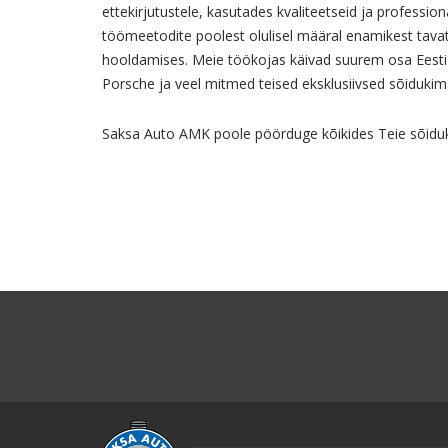
ettekirjutustele, kasutades kvaliteetseid ja profess
töömeetodite poolest olulisel määral enamikest tava
hooldamises. Meie töökojas käivad suurem osa Eesti 
Porsche ja veel mitmed teised eksklusiivsed sõidukim
Saksa Auto AMK poole pöörduge kõikides Teie sõiduk