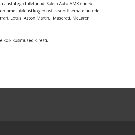
 on aastatega talletanud. Saksa Auto AMK erineb
ja omame laialdasi kogemusi eksootilisemate autode
rrari, Lotus, Aston Martin, Maserati, McLaren,
kõik küsimused kiiresti.