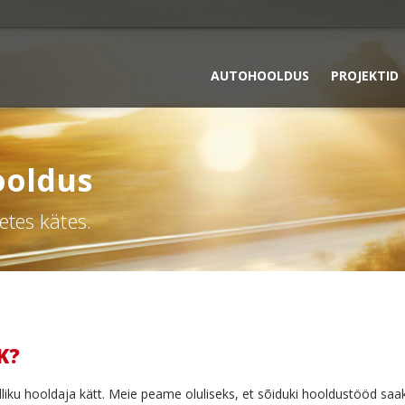
AUTOHOOLDUS
PROJEKTID
ooldus
etes kätes.
K?
liku hooldaja kätt. Meie peame oluliseks, et sõiduki hooldustööd saa